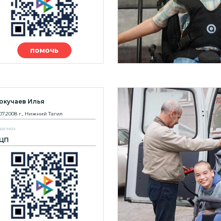
помочь
окучаев Илья
.07.2008 г., Нижний Тагил
агноз
ЦП