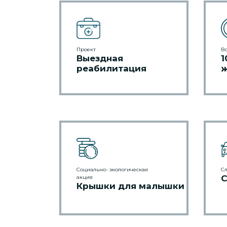
Проект
Вс
Выездная
1
реабилитация
ж
Социально- экологическая
С
С
акция
Крышки для малышки