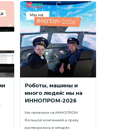
ми
Роботы, машины и
Камиля,
много людей: мы на
гордимс
ИННОПРОМ-2026
о
Недавно наш
Мы приехали на ИННОПРОМ
подопечная 
большой компанией и сразу
мамой Кымба
растворились в четырёх
Санкт-Петер