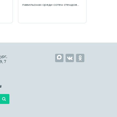
павильонах среди сотен стендов…
ург,
, 7
u