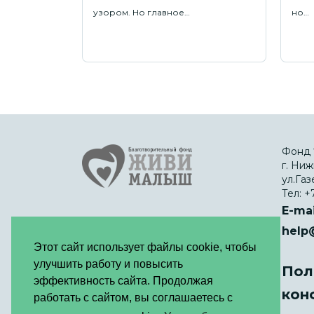
узором. Но главное…
но…
Фонд 
г. Ниж
ул.Газ
Тел:
+7
E-mai
Благотворительный
help
Фонд «ЖИВИ,
Этот сайт использует файлы cookie, чтобы
МАЛЫШ» © 2012 -
улучшить работу и повысить
2026
Пол
эффективность сайта. Продолжая
кон
работать с сайтом, вы соглашаетесь с