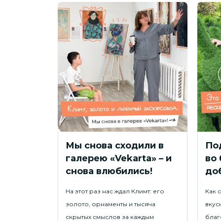
собрала
Мы снова сходили в
По
, чем
галерею «Vekarta» – и
во 
ь
снова влюбились!
доб
ого оленя,
На этот раз нас ждал Климт: его
Как 
томобиля и
золото, орнаменты и тысяча
вкус
едведя?
скрытых смыслов за каждым
благо