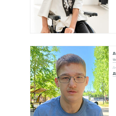
Д
13
Ди
Д