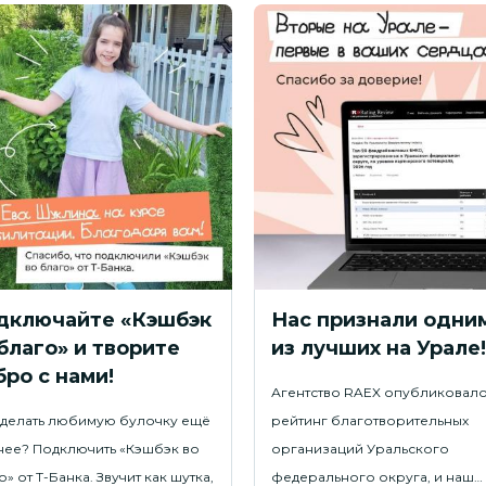
дключайте «Кэшбэк
Нас признали одни
благо» и творите
из лучших на Урале!
ро с нами!
Агентство RAEX опубликовал
сделать любимую булочку ещё
рейтинг благотворительных
нее? Подключить «Кэшбэк во
организаций Уральского
» от Т-Банка. Звучит как шутка,
федерального округа, и наш…