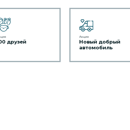
кция
Акция
00 друзей
Новый добрый
автомобиль