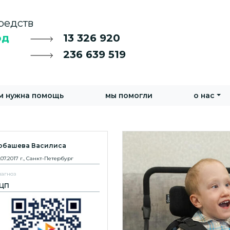
редств
од
13 326 920
236 639 519
м нужна помощь
мы помогли
о нас
обашева Василиса
.07.2017 г., Санкт-Петербург
агноз
ЦП