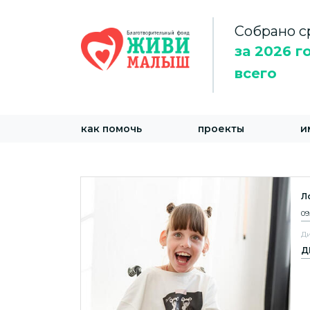
Собрано с
за 2026 г
всего
как помочь
проекты
и
Л
09
Ди
Д