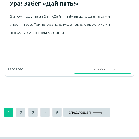
Ура! Забег «Дай пять!»
В этом году на забег «Дай пять!» вышло две тысячи
участников. Такие разные: кудрявые, с хвостиками,
пожилые и совсем малыши,…
подробнее
27.05.2026 г.
1
2
3
4
5