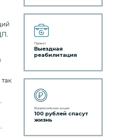
щий
ЦП.
Проект
Выездная
реабилитация
м
 так
.
Всероссийская акция
100 рублей спасут
жизнь
.