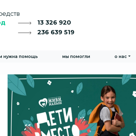
редств
од
13 326 920
236 639 519
м нужна помощь
мы помогли
о нас