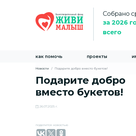
Собрано с
за 2026 г
всего
как помочь
проекты
и
Новости
Подарите добро вместо букетов!
Подарите добро
вместо букетов!
26.07.2025 г.
поделится новостью