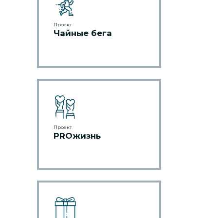
Проект
Чайные бега
Проект
PROжизнь