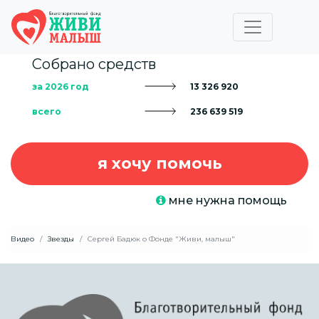
Собрано средств
за 2026 год
13 326 920
всего
236 639 519
я хочу помочь
мне нужна помощь
Видео
Звезды
Сергей Бадюк о Фонде "Живи, малыш"