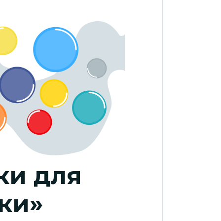
ки для
ки»