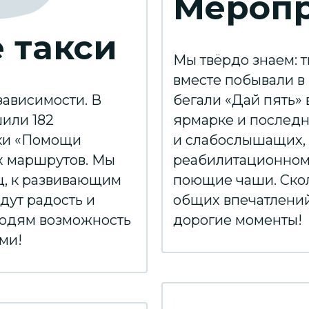
Мероп
 такси
Мы твёрдо знаем: т
вместе побывали в
зависимости. В
бегали «Дай пять»
или 182
ярмарке и последн
ики «Помощи
и слабослышащих, г
х маршрутов. Мы
реабилитационном
ц, к развивающим
поющие чаши. Скол
ждут радость и
общих впечатлений 
людям возможность
дорогие моменты!
ми!