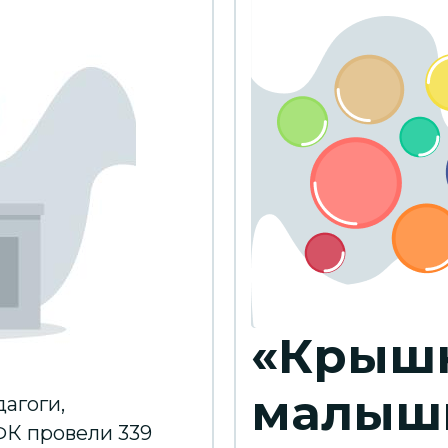
«Крыш
малыш
дагоги,
ФК провели 339