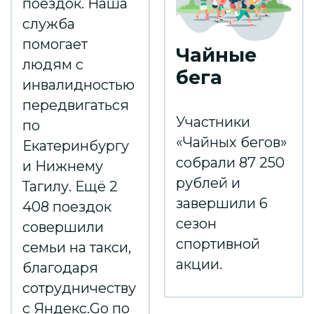
поездок. Наша
служба
помогает
Чайные
людям с
бега
инвалидностью
передвигаться
Участники
по
«Чайных бегов»
Екатеринбургу
собрали 87 250
и Нижнему
рублей и
Тагилу. Ещё 2
завершили 6
408 поездок
сезон
совершили
спортивной
семьи на такси,
акции.
благодаря
сотрудничеству
с Яндекс.Go по