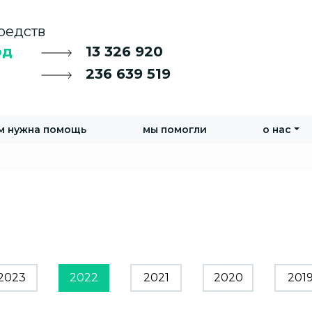
редств
од
13 326 920
236 639 519
м нужна помощь
мы помогли
о нас
2023
2022
2021
2020
201