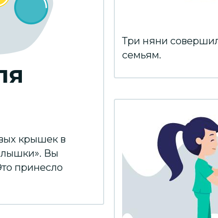
Три няни соверши
семьям.
ля
вых крышек в
алышки». Вы
Это принесло