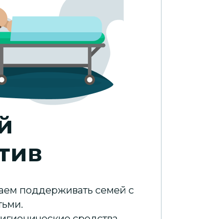
й
тив
аем поддерживать семей с
тьми.
гигиенические средства