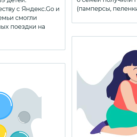
9 детей.
(памперсы, пеленки,
ству с Яндекс.Go и
емьи смогли
ных поездки на