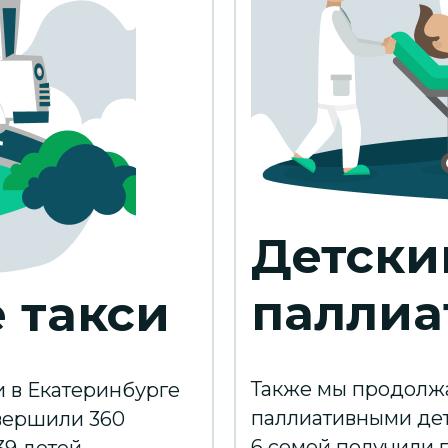
Детски
паллиа
 такси
Также мы продолж
и в Екатеринбурге
паллиативными де
овершили 360
6 семей получили 