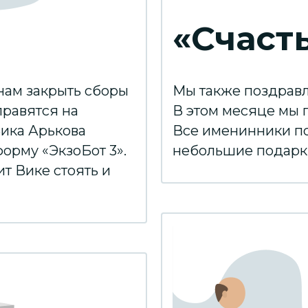
«Счаст
нам закрыть сборы
Мы также поздравл
правятся на
В этом месяце мы 
Вика Арькова
Все именинники по
орму «ЭкзоБот 3».
небольшие подарк
т Вике стоять и