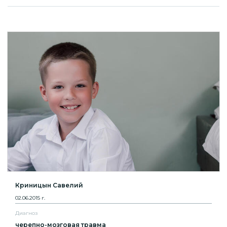
Криницын Савелий
02.06.2015 г.
Диагноз
черепно-мозговая травма