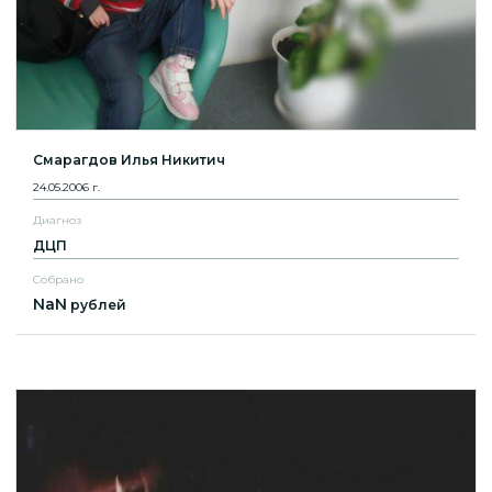
Смарагдов Илья Никитич
24.05.2006 г.
Диагноз
ДЦП
Собрано
NaN
рублей