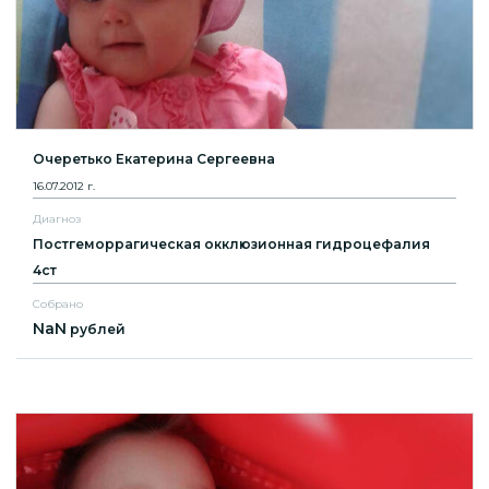
Очеретько Екатерина Сергеевна
16.07.2012 г.
Диагноз
Постгеморрагическая окклюзионная гидроцефалия
4ст
Собрано
NaN
рублей