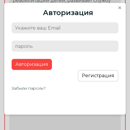
×
Авторизация
Благодарность
участникам
Можете добавить что-то от себя
или оставить как есть
Авторизация
Этот текст увидят участники события после
пожертвования
Регистрация
Забыли пароль?