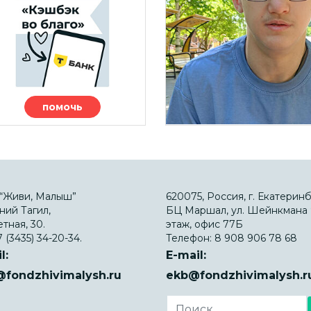
помочь
“Живи, Малыш”
620075, Россия, г. Екатеринб
ний Тагил,
БЦ Маршал, ул. Шейнкмана 9
етная, 30.
этаж, офис 77Б
 (3435) 34-20-34.
Телефон:
8 908 906 78 68
l:
E-mail:
@fondzhivimalysh.ru
ekb@fondzhivimalysh.r