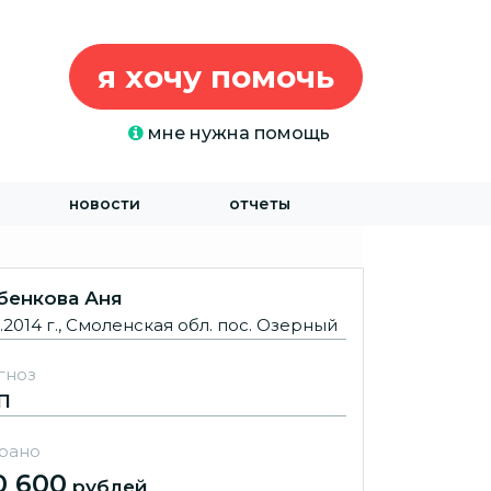
я хочу помочь
мне нужна помощь
новости
отчеты
енкова Аня
1.2014 г., Смоленская обл. пос. Озерный
гноз
П
рано
0 600
рублей