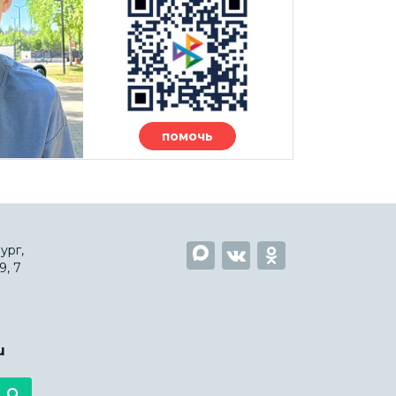
помочь
ург,
, 7
u