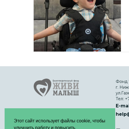
Фонд 
г. Ниж
ул.Газ
Тел:
+7
E-mai
Благотворительный
help
Фонд «ЖИВИ,
Этот сайт использует файлы cookie, чтобы
МАЛЫШ» © 2012 -
улучшить работу и повысить