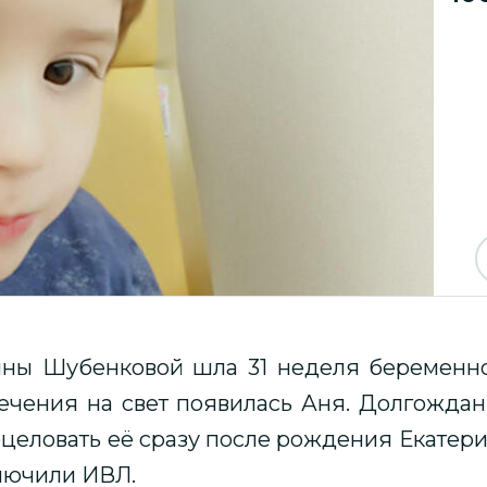
ины Шубенковой шла 31 неделя беременнос
сечения на свет появилась Аня. Долгожда
поцеловать её сразу после рождения Екатер
лючили ИВЛ.