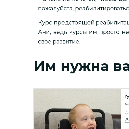
пожалуйста, реабилитироваться
Курс предстоящей реабилитац
Ани, ведь курсы им просто 
своё развитие.
Им нужна в
Г
07
Ди
Д