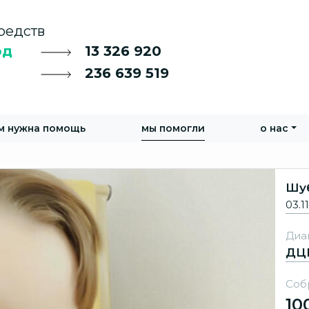
редств
од
13 326 920
236 639 519
м нужна помощь
мы помогли
о нас
Шуб
03.1
Диа
ДЦ
Соб
10