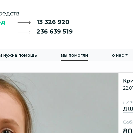
редств
од
13 326 920
236 639 519
м нужна помощь
мы помогли
о нас
Кр
22.0
Диа
ДЦ
Соб
80