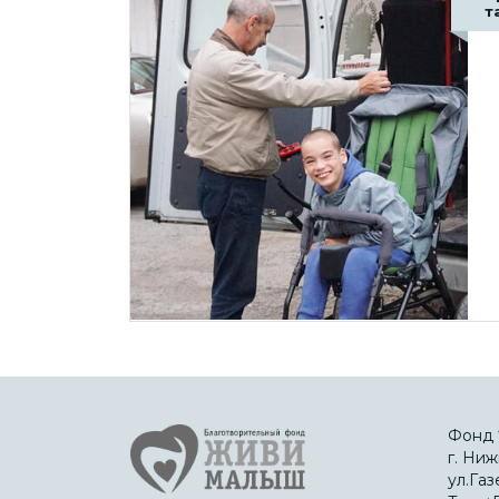
т
Фонд 
г. Ниж
ул.Газ