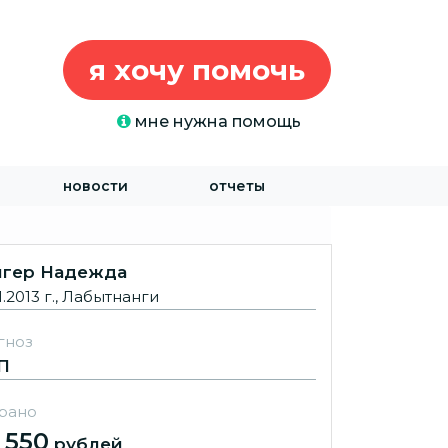
я хочу помочь
мне нужна помощь
новости
отчеты
игер Надежда
1.2013 г., Лабытнанги
гноз
П
рано
 550
рублей