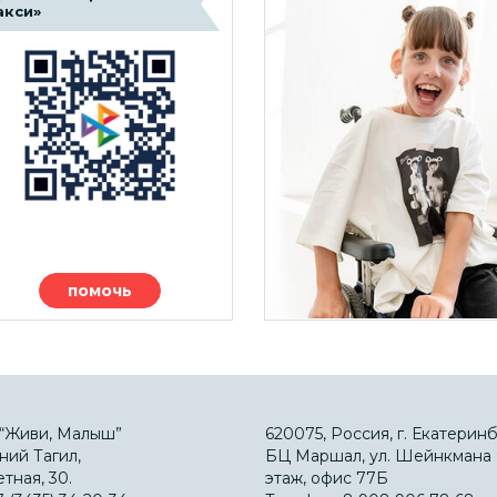
акси»
помочь
“Живи, Малыш”
620075, Россия, г. Екатеринб
ний Тагил,
БЦ Маршал, ул. Шейнкмана 9
етная, 30.
этаж, офис 77Б