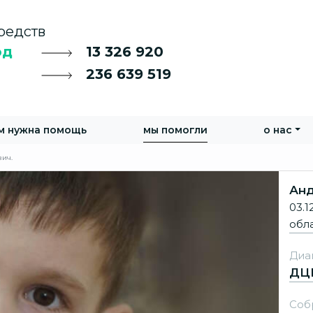
редств
од
13 326 920
236 639 519
м нужна помощь
мы помогли
о нас
ич.
Анд
03.1
обл
Диа
ДЦП
Соб