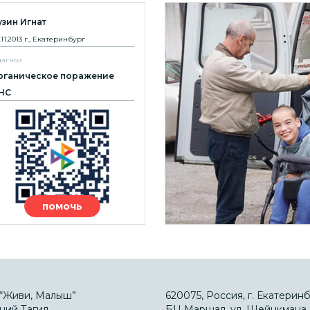
узин Игнат
.11.2013 г., Екатеринбург
агноз
рганическое поражение
НС
помочь
“Живи, Малыш”
620075, Россия, г. Екатеринб
ний Тагил,
БЦ Маршал, ул. Шейнкмана 9