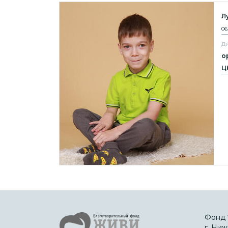
Л
06
Ди
о
Ц
Фонд 
г. Ниж