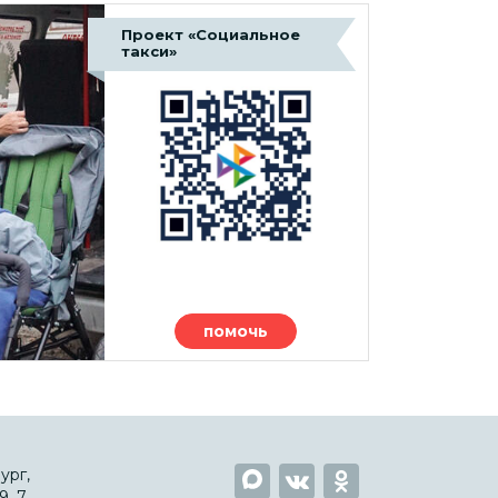
Проект «Социальное
такси»
помочь
ург,
, 7