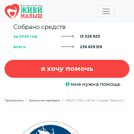
Собрано средств
за 2026 год
13 326 920
всего
236 639 519
я хочу помочь
мне нужна помощь
Программы
Школьная ярмарка
МБОУ СОШ «ЦО № 1, отряд "Кречетъ"